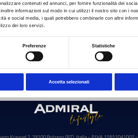
nalizzare contenuti ed annunci, per fornire funzionalità dei socia
inoltre informazioni sul modo in cui utilizzi il nostro sito con i n
icità e social media, i quali potrebbero combinarle con altre inform
lizzo dei loro servizi.
Preferenze
Statistiche
eventi in programma nel 2026 Sotto l’ombra delle sue torri e dei
Accetta selezionati
ce museo a cielo aperto, la città è un laboratorio continuo di music
a Johann Kravogl 2, 39100 Bolzano (BZ), Italia – P.IVA 15851041002