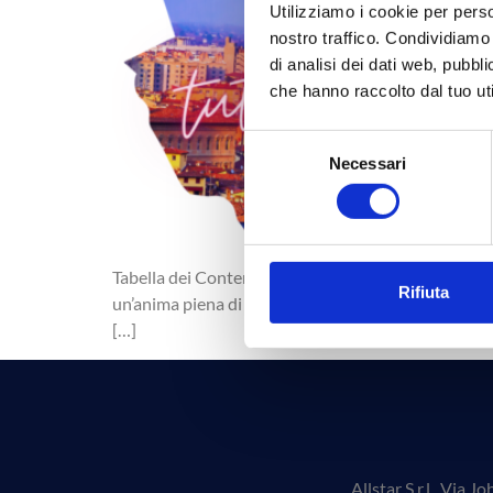
Utilizziamo i cookie per perso
nostro traffico. Condividiamo 
di analisi dei dati web, pubbl
che hanno raccolto dal tuo uti
Selezione
Necessari
del
consenso
Tabella dei Contenuti Vivi Bologna attraverso gli 
Rifiuta
un’anima piena di feste ed eventi. Più che un sempli
[…]
Allstar S.r.l., Vi