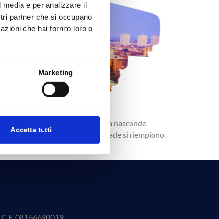
l media e per analizzare il
ostri partner che si occupano
azioni che hai fornito loro o
Marketing
 portici patrimonio UNESCO, Bologna nasconde
Accetta tutti
a, arte e culture. Ogni anno, le strade si riempiono
 – C.F. 08166690019